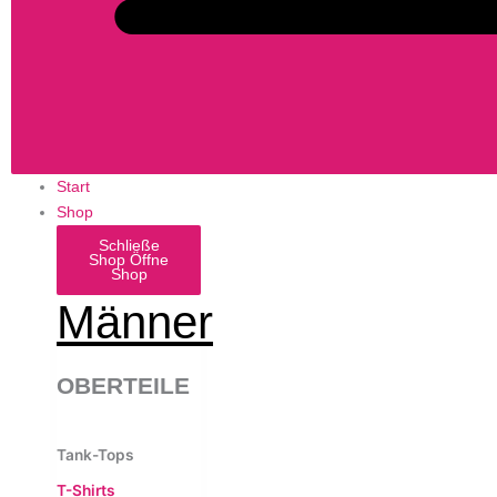
Start
Shop
Schließe
Shop
Öffne
Shop
Männer
OBERTEILE
Tank-Tops
T-Shirts