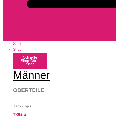
Start
Shop
Schließe
Shop
Öffne
Shop
Männer
OBERTEILE
Tank-Tops
T-Shirts