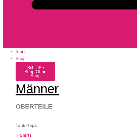
Start
Shop
Schließe
Shop
Öffne
Shop
Männer
OBERTEILE
Tank-Tops
T-Shirts