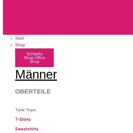
Start
Shop
Schließe
Shop
Öffne
Shop
Männer
OBERTEILE
Tank-Tops
T-Shirts
Sweatshirts