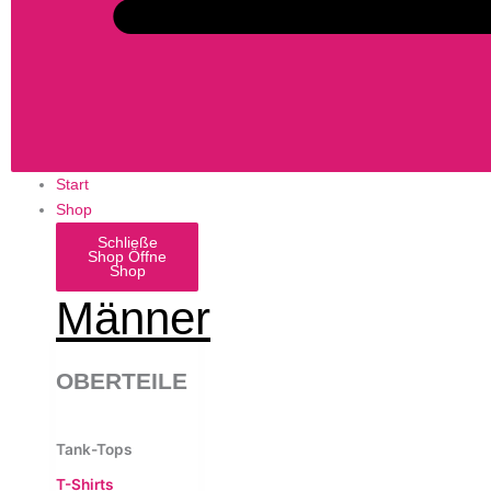
Start
Shop
Schließe
Shop
Öffne
Shop
Männer
OBERTEILE
Tank-Tops
T-Shirts